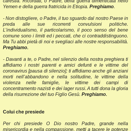
carestia. Ricordati, o Padre, della guerra dimenticata nello
Yemen e della guerra fratricida in Etiopia.
Preghiamo
.
- Non distogliere, o Padre, il tuo sguardo dal nostro Paese in
preda alle sue ricorrenti convulsioni politiche.
L’individualismo, il particolarismo, il poco senso del bene
comune sono i limiti ed i peccati, che ci contraddistinguono.
Ma Tu abbi pietà di noi e svegliaci alle nostre responsabilità.
Preghiamo.
- Davanti a te, o Padre, nel silenzio della nostra preghiera ti
affidiamo i nostri parenti e amici defunti e le vittime del
coronavirus [pausa di silenzio]; ti affidiamo anche gli anziani
morti nell’abbandono e nella solitudine, le vittime della
violenza nelle famiglie, le vittime dei campi di
concentramento nazisti e dei lager russi. A tutti dona la gloria
della risurrezione del tuo Figlio Gesù.
Preghiamo.
Colui che presiede
Per chi presiede O Dio nostro Padre, grande nella
misericordia e nella compassione, metti a tacere le potenze